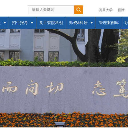
复旦大学
捐赠
页
招生报考
复旦管院科创
师资&科研
管理案例库