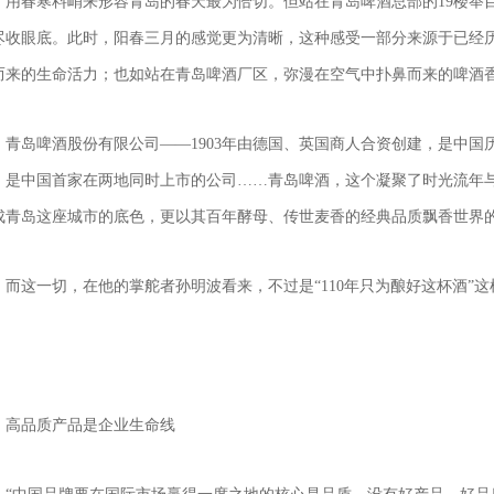
用春寒料峭来形容青岛的春天最为恰切。但站在青岛啤酒总部的19楼举
尽收眼底。此时，阳春三月的感觉更为清晰，这种感受一部分来源于已经历
而来的生命活力；也如站在青岛啤酒厂区，弥漫在空气中扑鼻而来的啤酒
青岛啤酒股份有限公司——1903年由德国、英国商人合资创建，是中国
，是中国首家在两地同时上市的公司……青岛啤酒，这个凝聚了时光流年
成青岛这座城市的底色，更以其百年酵母、传世麦香的经典品质飘香世界
而这一切，在他的掌舵者孙明波看来，不过是“110年只为酿好这杯酒”
高品质产品是企业生命线