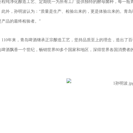
全程纯净化酿造工艺、定期统一为所有工厂提供独特的酵母菌种，每一瓶青
。此外，孙明波认为：“质量是生产、检验出来的，更是体验出来的。青
是产品的最终检验者。”
110年来，青岛啤酒继承正宗酿造工艺，坚持品质至上的理念，造出了
岛啤酒飘香一个世纪，畅销世界80多个国家和地区，深得世界各国消费者