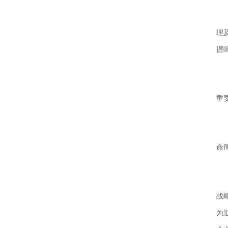
理
握
重
命
战
为