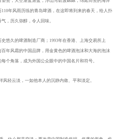
目望去，天空湛蓝湛蓝，浮山湾碧波粼粼，绵延而去的海岸
110年风雨历练的青岛啤酒，在这即将到来的春天，给人扑
香气，历久弥醇，令人回味。
历史悠久的啤酒制造厂商；1993年在香港、上海交易所上
与百年风霜的中国品牌，用金黄色的啤酒泡沫和大海的泡沫
的每个角落，成为外国公众眼中的中国名片和符号。
这样风轻云淡，一如他本人的沉静内敛、平和淡定。