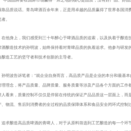
“中国品牌要在国际市场赢得一席之地的核心是品质，没有好产品、好
须靠品质说话。青岛啤酒百余年来，正是用卓越的品质赢得了世界各国消
笔者。
在他身上，我们感受到三十年醉心于啤酒品质的追索，以及执着于酿造
啤酒酿造技术的孙明波，始终保持着对青啤品质的执着追求。他参与研发
典酿造工艺的坚守者和技术创新的主导者。
孙明波告诉笔者：“就企业自身而言，高品质产品是企业的本分和最基
管理理念，将产品质量、品牌质量、服务质量等涉及产品各个方面的工作
啤人看来，质量控制不仅仅是停留在传统的保证产品品质这一层面上，而
产、物流、售后到消费者的全过程的品质保障体系和食品安全闭环式控制
追求酿造高品质啤酒的青啤人，对于从原料筛选到工艺酿造的每一个环