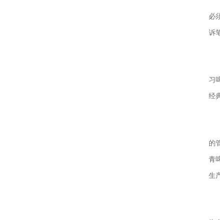
必
诉
习
经
的
青
生