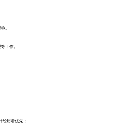
职称。
理等工作。
计经历者优先；