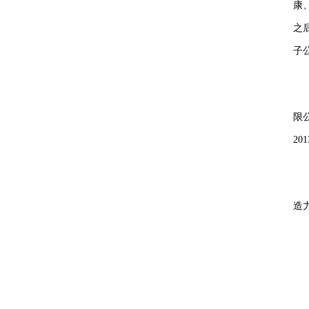
康
之
子
限
201
造