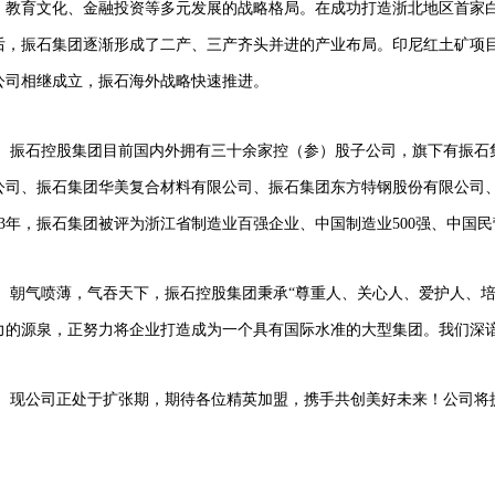
、教育文化、金融投资等多元发展的战略格局。在成功打造浙北地区首家白
后，振石集团逐渐形成了二产、三产齐头并进的产业布局。印尼红土矿项
公司相继成立，振石海外战略快速推进。
振石控股集团目前国内外拥有三十余家控（参）股子公司，旗下有振石
公司、振石集团华美复合材料有限公司、振石集团东方特钢股份有限公司
3
年，振石集团被评为浙江省制造业百强企业、中国制造业
500
强、中国民
朝气喷薄，气吞天下，振石控股集团秉承“尊重人、关心人、爱护人、
力的源泉，正努力将企业打造成为一个具有国际水准的大型集团。我们深
现公司正处于扩张期，期待各位精英加盟，携手共创美好未来！公司将