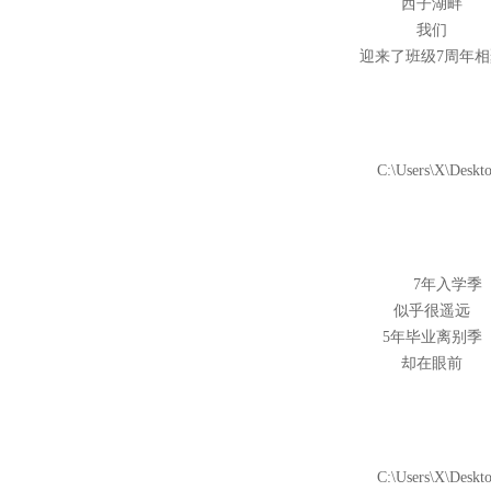
西子湖畔
我们
迎来了班级7周年相
7年入学季
似乎很遥远
5年毕业离别季
却在眼前