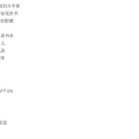
熬到大半夜
馆奋笔疾书
同饮酐醴
占座书本
男儿
九鼎
印章
喧嚣