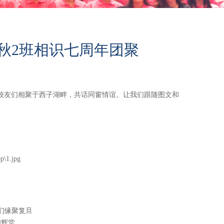
BA秋2班相识七周年团聚
的庆典，校友们相聚于西子湖畔，共话同窗情谊。让我们跟随图文和
我们缘聚复旦
相辉堂