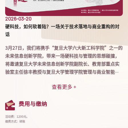
2026-03-20
20
硬科技，如何软着陆？一场关于技术落地与商业重构的对
A
话
项
3月27日，我们将携手“复旦大学六大新工科学院”之一的
打
未来信息创新学院，带来一场硬科技与管理的思想碰撞，
融
将邀请复旦大学未来信息创新学院副院长、教育部重点实
多
验室主任徐丰教授与复旦大学管理学院管理与商业智能系
卢向华教授，分别从技术实践与商业管理视角，探讨技术
查看更多 +
落地与商业重构。
费用与缴纳
活动费：1200元。
缴费方式：转账