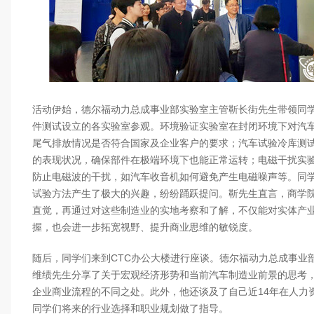
活动伊始，德尔福动力总成事业部实验室主管靳长街先生带领同学
件测试设立的各实验室参观。环境验证实验室在封闭环境下对汽
尾气排放情况是否符合国家及企业客户的要求；汽车试验冷库测
的表现状况，确保部件在极端环境下也能正常运转；电磁干扰实
防止电磁波的干扰，如汽车收音机如何避免产生电磁噪声等。同
试验方法产生了极大的兴趣，纷纷踊跃提问。靳先生直言，商学
直觉，再通过对这些制造业的实地考察和了解，不仅能对实体产
握，也会进一步拓宽视野、提升商业思维的敏锐度。
随后，同学们来到CTC办公大楼进行座谈。德尔福动力总成事业
维绩先生分享了关于宏观经济形势和当前汽车制造业前景的思考
企业商业流程的不同之处。此外，他还谈及了自己近14年在人力
同学们将来的行业选择和职业规划做了指导。