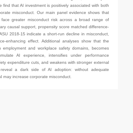
find that AI investment is positively associated with both
rporate misconduct. Our main panel evidence shows that
I face greater misconduct risk across a broad range of
ary causal support, propensity score matched difference-
g ASU 2018-15 indicate a short-run decline in misconduct,
ance-enhancing effect. Additional analyses show that the
t in employment and workplace safety domains, becomes
ulate AI experience, intensifies under performance
fety expenditure cuts, and weakens with stronger external
s reveal a dark side of AI adoption: without adequate
I may increase corporate misconduct.