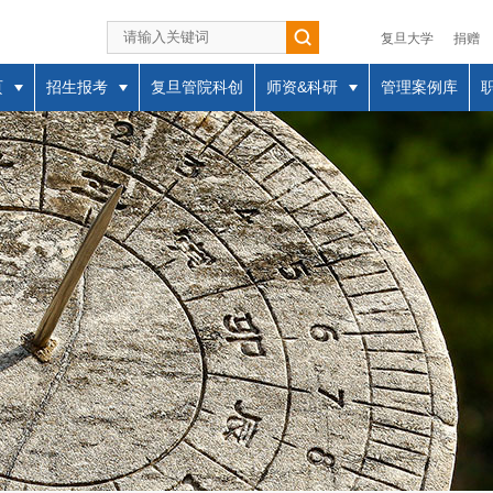
复旦大学
捐赠
页
招生报考
复旦管院科创
师资&科研
管理案例库