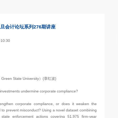
旦会计论坛系列276期讲座
0:30
 Green State University）(章红波)
AI) investments undermine corporate compliance?
rengthen corporate compliance, or does it weaken the
ed to prevent misconduct? Using a novel dataset combining
d state enforcement actions covering 51,975 firm-year