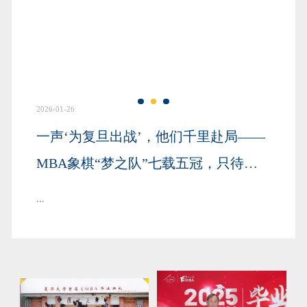
2026-01-26
一声‘为复旦出战’，他们千里赴局——
MBA象棋“梦之队”七载五冠，只待热
血如你
...