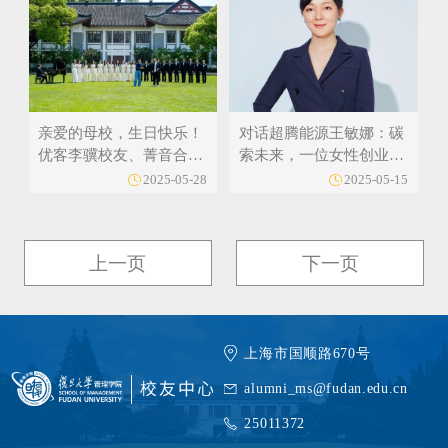
亲爱的母校，生日快乐！
对话超腾能源王敏娜：碳
优客李骥校友、菁音合唱
索未来，一位女性创业者
团成员领唱复旦校庆歌
的绿色长征
2025-05-28
2025-05-15
曲，这波“回忆杀”暖心又
动人
上一页
下一页
上海市国顺路670号
alumni_ms@fudan.edu.cn
25011372