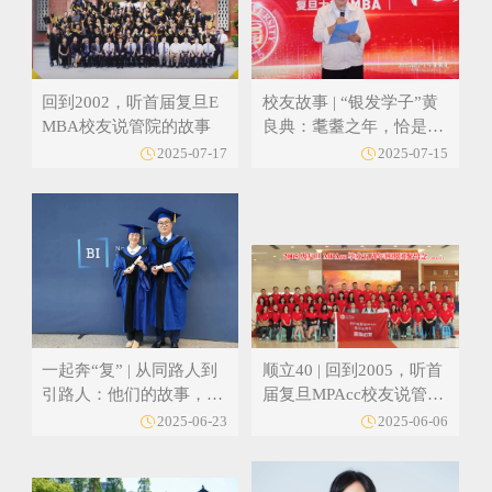
回到2002，听首届复旦E
校友故事 | “银发学子”黄
MBA校友说管院的故事
良典：耄耋之年，恰是求
知好时节
2025-07-17
2025-07-15
一起奔“复” | 从同路人到
顺立40 | 回到2005，听首
引路人：他们的故事，
届复旦MPAcc校友说管院
是“爱出者爱返”的最好注
的故事
2025-06-23
2025-06-06
解