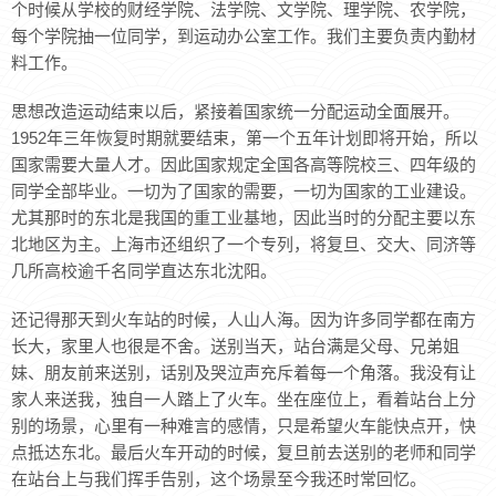
个时候从学校的财经学院、法学院、文学院、理学院、农学院，
每个学院抽一位同学，到运动办公室工作。我们主要负责内勤材
料工作。
思想改造运动结束以后，紧接着国家统一分配运动全面展开。
1952年三年恢复时期就要结束，第一个五年计划即将开始，所以
国家需要大量人才。因此国家规定全国各高等院校三、四年级的
同学全部毕业。一切为了国家的需要，一切为国家的工业建设。
尤其那时的东北是我国的重工业基地，因此当时的分配主要以东
北地区为主。上海市还组织了一个专列，将复旦、交大、同济等
几所高校逾千名同学直达东北沈阳。
还记得那天到火车站的时候，人山人海。因为许多同学都在南方
长大，家里人也很是不舍。送别当天，站台满是父母、兄弟姐
妹、朋友前来送别，话别及哭泣声充斥着每一个角落。我没有让
家人来送我，独自一人踏上了火车。坐在座位上，看着站台上分
别的场景，心里有一种难言的感情，只是希望火车能快点开，快
点抵达东北。最后火车开动的时候，复旦前去送别的老师和同学
在站台上与我们挥手告别，这个场景至今我还时常回忆。