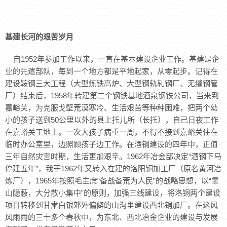
基建长河的艰苦岁月
自1952年参加工作以来，一直在基本建设企业工作。基建是企
业的先遣部队，每到一个地方都是平地起家，从零起步。记得在
建设鞍钢三大工程（大型炼铁高炉、大型钢轨轧钢厂、无缝钢管
厂）结束后，1958年转建第二个钢铁基地酒泉钢铁公司，当来到
嘉峪关，为克服戈壁荒漠寒冷、生活艰苦等种种困难，把两个幼
小的孩子送到50公里以外的县上托儿所（长托），自己日夜工作
在嘉峪关工地上。一次大孩子病重一周，不得不接到嘉峪关住在
临时办公室里，边照顾孩子边工作。在酒钢建设的四年中，正值
三年自然灾害时期，生活更加艰辛。1962年冶金部决定“酒钢下马
停建五年”，我于1962年又转入在建的洛阳铜加工厂（原名黄河冶
炼厂），1965年按照毛主席“备战备荒为人民”的战略思想，以“靠
山隐蔽，大分散小集中”的原则，加强三线建设，将洛铜两个建设
项目转移到甘肃白银郊外偏僻的山沟里建设西北铜加厂。在这风
风雨雨的三十多个春秋中，为东北、西北冶金企业的建设与发展