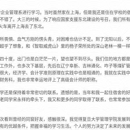
学企业管理系进行学习。当时虽然家在上海，但是我还是住在学校的
不错了。大三的时候，为了响应国家支援东北建设的号召，我们所
天坐火车离开上海去了东北。
所畏惧、血气方刚的愣头青，对困难也估计不足。到了沈阳以后，
超乎了想象，和《智取威虎山》里的杨子荣所处的深山老林一模一
四十度，出门也是白茫茫一片，望也望不到尽头。我们住的地方都
工作外，也多次下基层，先后在辽宁阜新、吉林通化、咋子等煤矿
很大，经济学、会计学准则原理在实践中也是相通的，我就在实践
财务科，我也非常幸运地评上了高级会计师的职称。
学还是保持着非常密切的联系。遗憾的是，当年和我一起住宿舍的
老同学宋永祥的牵头下，我又和更多的同学取得了联系，也常常参
次看到曾经的同窗好友，感触很深。我觉得复旦大学管理学院发展
有的优越条件，把握幸福的学习生活。个人的努力决定了未来的发