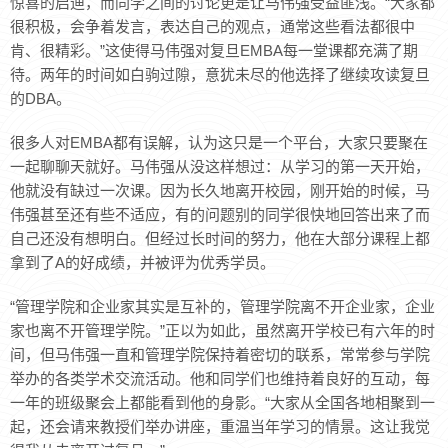
惊喜的启迪，而同学之间的讨论更是让马伟强受益匪浅。“大家都
很积极，会争着发言，表达自己的观点，通常这些看法都很中
肯、很精彩。”这使得马伟强对复旦EMBA每一堂课都充满了期
待。两年的时间如白驹过隙，意犹未尽的他选择了继续攻读复旦
的DBA。
很多人对EMBA都有误解，认为这只是一个平台，大家只要聚在
一起聊聊天就好。马伟强从没这样想过：从学习的第一天开始，
他就没有缺过一次课。因为长久地离开校园，刚开始的时候，马
伟强甚至还有些不适应，有的问题别的同学很快地回答出来了而
自己还没有想明白。但经过长时间的努力，他在大部分课程上都
拿到了A的好成绩，并被评为优秀学员。
“管理学院和企业家其实是互补的，管理学院离不开企业家，企业
家也离不开管理学院。”正以为如此，虽然离开学校已有六年的时
间，但马伟强一直和管理学院保持着密切的联系，常常参与学院
举办的各类学术交流活动。他和同学们也维持着良好的互动，每
一年的班级聚会上都能看到他的身影。“大家从全国各地相聚到一
起，还会请来教授们举办讲座，重温当年学习的情景。这让我觉