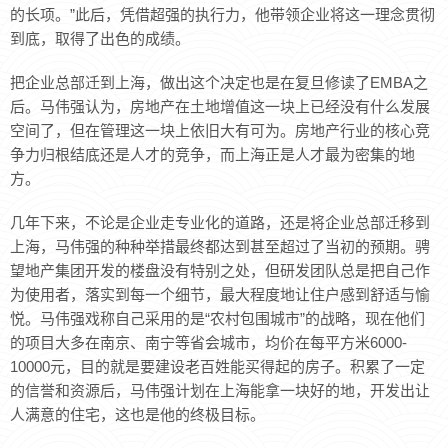
的长项。”此后，凭借超强的执行力，他带领企业将这一理念贯彻
到底，取得了出色的成绩。
把企业总部迁到上海，做出这个决定也是在复旦修读了EMBA之
后。马伟强认为，房地产在土地增值这一块上已经没有什么发展
空间了，但在管理这一块上依旧大有可为。房地产行业的核心竞
争力归根结底还是人才的竞争，而上海正是人才最为密集的地
方。
几年下来，不论是企业走专业化的道路，还是将企业总部迁移到
上海，马伟强的种种举措最终都达到甚至超过了当初的预期。骋
望地产集团开发的楼盘没有特别之处，但研发团队总是把自己作
为使用者，落实到每一个细节，最大程度地让住户感到舒适与愉
悦。马伟强戏称自己采用的是“农村包围城市”的战略，现在他们
的项目大多在南京、南宁等省会城市，均价在每平方米6000-
10000元，目的就是要建设老百姓能买得起的房子。积累了一定
的信誉和资源后，马伟强计划在上海能拿一块好的地，开发出让
人满意的住宅，这也是他的终极目标。