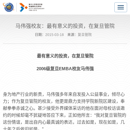
Togg
navig
马伟强校友：最有意义的投资，在复旦管院
日期：
2015-03-18
来源：
复旦管院
最有意义的投资，在复旦管院
2006
级复旦
EMBA
校友马伟强
身为地产行业的新贵，马伟强多年来自发投入公益事业，倾尽心
力；作为复旦管院的校友，他更是鼎力支持学院新院区建设，奉
献拳拳赤诚之心。甚少接受外界媒体采访的他在面对母校访谈邀
约的时候却毫不犹疑地答应下来，正如他所言：“我对复旦管院的
这份情谊，是出自内心最真诚的表达，过去如是，现在如是，几
十年之后依旧如是。”