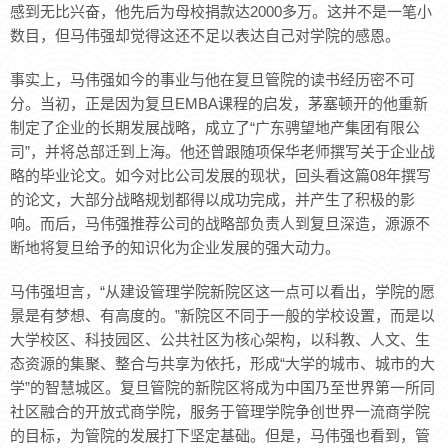
感到无比兴奋，他先后为母校捐款达2000多万。这并不是一笔小
数目，但马伟强却觉得这还不足以表达自己对学院的感恩。
事实上，马伟强如今的事业与他在复旦管院的读书经历密不可
分。当初，正是因为复旦EMBA课程的启发，茅塞顿开的他重新
制定了企业的长期发展战略，成立了“广东骋望地产集团有限公
司”，并将总部迁到上海。他还曾跟随项保华老师撰写关于企业战
略的毕业论文。如今对比公司发展的现状，回头看这篇08年撰写
的论文，大部分战略规划都得以成功完成，并产生了积极的影
响。而后，马伟强推荐公司的战略部负责人到复旦深造，源源不
断地将复旦给予的知识化为企业发展的强大动力。
马伟强坦言，“从建设管理学院新院区这一点可以看出，学院的愿
景是有梦想、有高度的。”新院区不同于一般的学校设置，而是以
大学校区、科技园区、公共社区为核心架构，以科教、人文、生
态资源的集聚、整合与共享为依托，形成“大学的城市、城市的大
学”的智慧城区。复旦管院的新院区将成为中国乃至世界第一所同
社区融合的开放式商学院，服务于管理学院争创世界一流商学院
的目标，为管院的发展打下坚定基础。但是，马伟强也看到，管