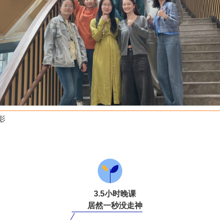
影
3.5小时晚课
居然一秒没走神