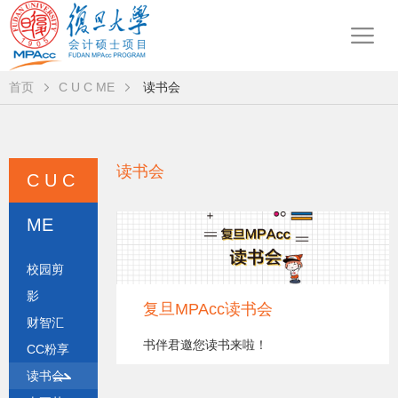
首页
C U C ME
读书会
读书会
C U C
ME
校园剪
影
复旦MPAcc读书会
财智汇
书伴君邀您读书来啦！
CC粉享
读书会