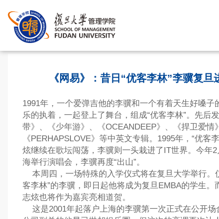
首页
>
《网易》：昔日“优客李林”李骥复旦进
1991年，一个爱弹吉他的李骥和一个有着天生好嗓子
乐的执着，一起登上了舞台，组成“优客李林”。先后
带》、《少年游》、《OCEANDEEP》、《捍卫爱情
《PERHAPSLOVE》等中英文专辑。1995年，“优
炫继续在歌坛闯荡，李骥则一头栽进了IT世界。今年2
海举行演唱会，李骥再度“出山”。
本周四，一场特殊的入学仪式将在复旦大学举行。仪
客李林”的李骥，即日起他将成为复旦EMBA的学生。
志炫也将作为嘉宾亮相道贺。
这是2001年起落户上海的李骥第一次正式在公开场