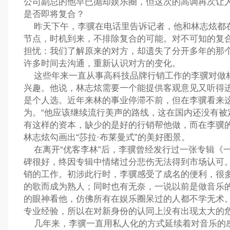
公司副总的他早已抛却娱乐圈，但这次的高调再次让人
是否即将复合？
昨天下午，李骥在电话里告诉记者，他和林志炫都
节点，时机到来，不排除复合的可能。对不可知的复
担忧：我们了解原来的对方，却遗失了分开多年的那
许多时间去沟通，重新认识对方的变化。
这些年来一直从事高科技品牌行销工作的李骥对做
兴趣。他说，林志炫需要一个能提供客观意见又听得
是个人选。近年来林的事业停滞不前，但在李骥看来
为。“他应该继续流行美声的路线，这在国内还没有被
有这样的资本，缺少的是好的行销帮他做，而在李骥
林志炫勾画出“莎拉·布莱曼式”的美好图景。
在离开“优客李林”后，李骥曾经发行过一张专辑《
碑很好，终因专辑中情绪过分悲伤无法得到市场认可
销的工作。初涉此行时，李骥感受了成名的便利，很
的歌而成为熟人；同时也有无奈，一说以前是做音乐
的眼神看他，仿佛所有在娱乐圈呆过的人都不学无术
专业经验，所以在对新身份的认同上没有出现太大的
几年来，李骥一直用私人化的方式延续着对音乐的