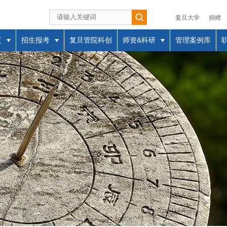
复旦大学
捐赠
页
招生报考
复旦管院科创
师资&科研
管理案例库