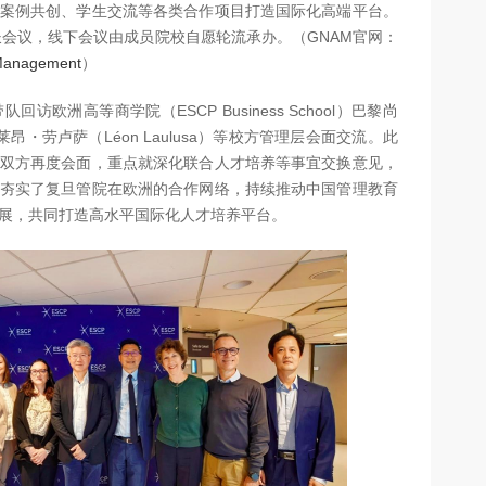
案例共创、学生交流等各类合作项目打造国际化高端平台。
长会议，线下会议由成员院校自愿轮流承办。（GNAM官网：
 Management
）
欧洲高等商学院（ESCP Business School）巴黎尚
昂・劳卢萨（Léon Laulusa）等校方管理层会面交流。此
双方再度会面，重点就深化联合人才培养等事宜交换意见，
夯实了复旦管院在欧洲的合作网络，持续推动中国管理教育
展，共同打造高水平国际化人才培养平台。