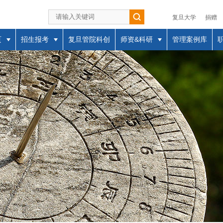
复旦大学
捐赠
页
招生报考
复旦管院科创
师资&科研
管理案例库