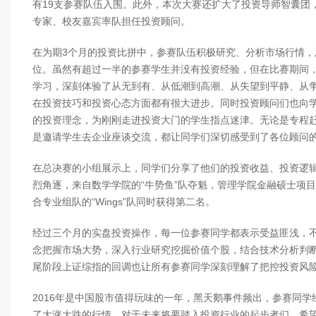
有19支参赛队伍入围。此外，本次大赛还扩大了投资导师智囊团，
专家、校友嘉宾率队担任投资顾问。
在为期3个月的投资比拼中，参赛队伍积极研究、分析市场行情，
位。虽然有超过一半的参赛学生并没有投资经验，但在比赛期间
学习，深刻体验了从无到有、从低潮到高潮、从失望到平静、从
在投资技巧和投资心态方面都有很大进步。同时投资顾问们也向
的投资理念，为刚刚走进投资大门的学生指点迷津。无论是专程
是邀请学生去企业座谈交流，都让同学们深切感受到了各位顾问
在总决赛的小组展示上，同学们分享了他们的投资收益、投资逻
烈角逐，来自数学学院的“牛势鱼”队夺魁，管理学院金融硕士项目
合专业组队的“Wings”队同时获得第二名。
经过三个月的实盘投资操作，每一位参赛同学都表示受益匪浅，
念把握市场大势，深入行业研究挖掘价值个股，结合技术分析判
尾阶段上证综指的回调也让所有参赛同学深刻理解了把控投资风
2016年是中国股市值得玩味的一年，黑天鹅事件频出，参赛同学
了大涨大跌的行情。对于未来将要踏入投资行业的起步者们，希