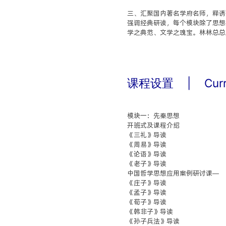
三、汇聚国内著名学府名师，释诱
强调经典研读，每个模块除了思想
学之典范、文学之瑰宝。林林总总
课程设置
|
Cur
模块一：先秦思想
开班式及课程介绍
《三礼》导读
《周易》导读
《论语》导读
《老子》导读
中国哲学思想应用案例研讨课—
《庄子》导读
《孟子》导读
《荀子》导读
《韩非子》导读
《孙子兵法》导读