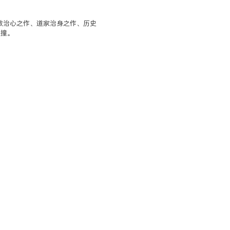
教治心之作、道家治身之作、历史
碰撞。