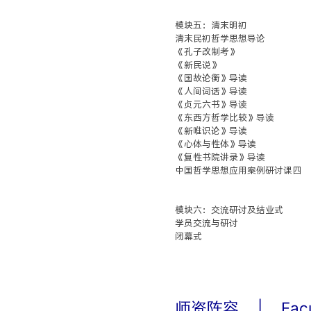
模块五：清末明初
清末民初哲学思想导论
《孔子改制考》
《新民说》
《国故论衡》导读
《人间词话》导读
《贞元六书》导读
《东西方哲学比较》导读
《新唯识论》导读
《心体与性体》导读
《复性书院讲录》导读
中国哲学思想应用案例研讨课四
模块六：交流研讨及结业式
学员交流与研讨
闭幕式
师资阵容
|
Fac