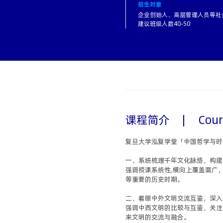
招生对象
企业创始人、高层管理人员等社
建议班级人数40-50
课程简介
|
Cour
复旦大学泓复学堂「中国哲学与时
一、系统梳理千年文化脉络，构建
强调授课系统性,横向上覆盖面广
等重要的历史时期。
二、着眼中外文明交流互鉴，深入
强调中西文明的比较与互鉴，关注
来文明的交流与融合。