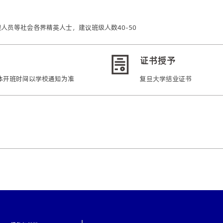
人员等社会各界精英人士，建议班级人数40-50
证书授予
复旦大学中文系教授、博士生导师
复旦大学文学博士
国务院政府特殊津贴专家
月 具体开班时间以学校通知为准
复旦大学结业证书