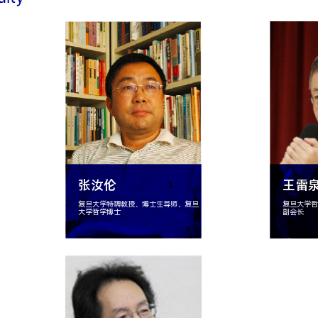
张汝伦
王雷