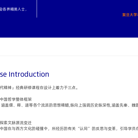
会各界精英人士，
复旦大学
se Introduction
代精神」经典研修课程在设计上着力于三点。
中国哲学整体框架
，涵盖儒、释、道等各个流派的思想精髓,纵向上强调历史纵深性,涵盖先秦、魏
探索文脉源流变迁
中国在与西方文化的碰撞中，所经历的有关“认同”的反思与变革，引导学员