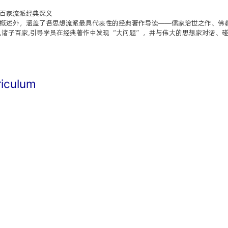
百家流派经典深义
概述外，涵盖了各思想流派最具代表性的经典著作导读——儒家治世之作、佛
,诸子百家,引导学员在经典著作中发现“大问题”，并与伟大的思想家对话、
riculum