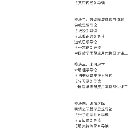
《黄帝内经》导读
模块二：魏晋隋唐佛教与道教
佛教思想导论
《坛经》导读
《成唯识论》导读
道教思想导论
《坐忘论》导读
中国哲学思想应用案例研讨课二
模块三：宋明理学
宋明理学导论
《四书章句集注》导读
《传习录》导读
中国哲学思想应用案例研讨课三
模块四：明清之际
明清之际哲学思想导论
《张子正蒙注》导读
《日知录》导读
《明夷待访录》导读