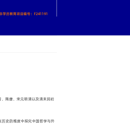
非学历教育项目编号：F241191
晋、隋唐、宋元明清以及清末民初
在历史的维度中探究中国哲学与外