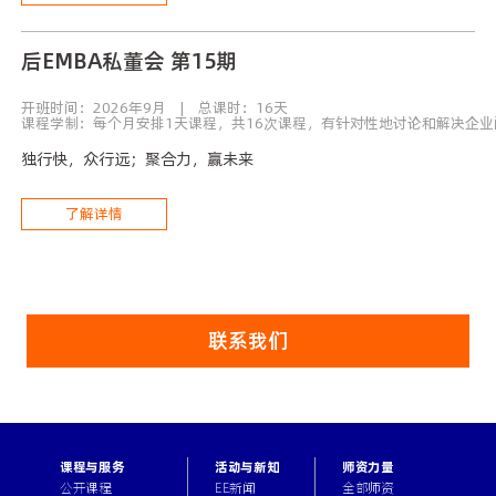
后EMBA私董会 第15期
开班时间：2026年9月 | 总课时：16天
课程学制：每个月安排1天课程，共16次课程，有针对性地讨论和解决企业
独行快，众行远；聚合力，赢未来
了解详情
联系我们
课程与服务
活动与新知
师资力量
公开课程
EE新闻
全部师资