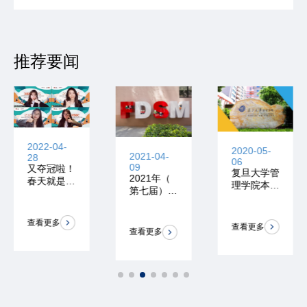
推荐要闻
2022-04-
2020-05-
2021-04-
28
06
09
又夺冠啦！
复旦大学管
2021年（
春天就是开
理学院本科
第七届）全
花的季节！
转专业宣讲
国大学生统
会开始报名
计建模大赛
！
查看更多
报名开始！
查看更多
查看更多