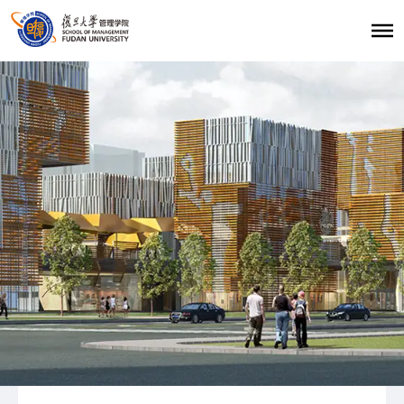
首页
招生报考
职业发展
学生发展
学生活动
学生风采
复旦大学管理学院
|
复旦管院职发中心（CDO）
|
联系我们