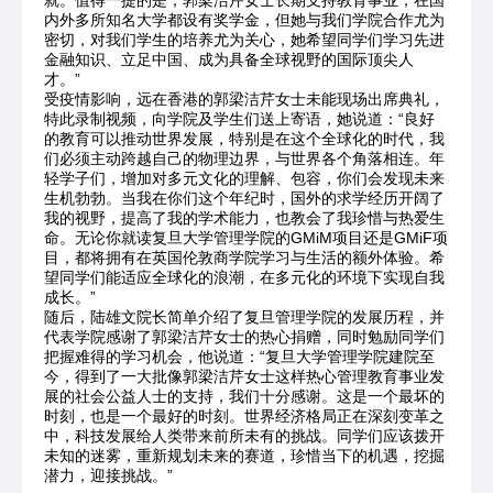
内外多所知名大学都设有奖学金，但她与我们学院合作尤为
密切，对我们学生的培养尤为关心，她希望同学们学习先进
金融知识、立足中国、成为具备全球视野的国际顶尖人
才。”
受疫情影响，远在香港的郭梁洁芹女士未能现场出席典礼，
特此录制视频，向学院及学生们送上寄语，她说道：“良好
的教育可以推动世界发展，特别是在这个全球化的时代，我
们必须主动跨越自己的物理边界，与世界各个角落相连。年
轻学子们，增加对多元文化的理解、包容，你们会发现未来
生机勃勃。当我在你们这个年纪时，国外的求学经历开阔了
我的视野，提高了我的学术能力，也教会了我珍惜与热爱生
命。无论你就读复旦大学管理学院的GMiM项目还是GMiF项
目，都将拥有在英国伦敦商学院学习与生活的额外体验。希
望同学们能适应全球化的浪潮，在多元化的环境下实现自我
成长。”
随后，陆雄文院长简单介绍了复旦管理学院的发展历程，并
代表学院感谢了郭梁洁芹女士的热心捐赠，同时勉励同学们
把握难得的学习机会，他说道：“复旦大学管理学院建院至
今，得到了一大批像郭梁洁芹女士这样热心管理教育事业发
展的社会公益人士的支持，我们十分感谢。这是一个最坏的
时刻，也是一个最好的时刻。世界经济格局正在深刻变革之
中，科技发展给人类带来前所未有的挑战。同学们应该拨开
未知的迷雾，重新规划未来的赛道，珍惜当下的机遇，挖掘
潜力，迎接挑战。”