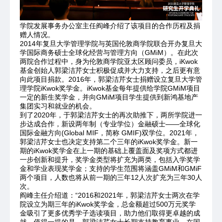
学院发展事务办公室主任阎峰介绍了该项目的合作历程及捐
赠人情况。
2014年复旦大学管理学院与英国伦敦商学院联合开办复旦大
学国际商务硕士全球化经营与管理方向（GMiM）。在此次
两院合作过程中，身为伦敦商学院亚太区顾问委员，iKwok
基金创始人郭梁洁芹女士积极促成并大力支持，之后更有意
向此项目捐款。2016年，郭梁洁芹女士捐赠设立复旦大学管
理学院iKwok奖学金。iKwok基金每年提供给学院GMiM项目
一定的新生奖学金，并向GMiM项目学生提供到新鸿基地产
集团实习和就业的机会。
到了2020年，于郭梁洁芹女士的再次助推下，两所学院进一
步达成合作，新设两年制（专业学位）金融硕士——全球化
国际金融方向(Global MIF，简称 GMIF)双学位。2021年，
郭梁洁芹女士也决定支持第二个三年的iKwok奖学金。新一
期的iKwok奖学金在上一期的基础上覆盖面及奖项方式都进
一步创新和提升，奖学金类型将扩充为两类，包括入学奖学
金和学业表现奖学金；支持的学生范围将涵盖GMiM和GMiF
两个项目，人数也将从前一期的三年12人次扩充为三年30人
次。
阎峰主任介绍道：“2016和2021年，郭梁洁芹女士两次在学
院设立为期三年的iKwok奖学金，总金额超过500万元奖学
金吸引了更多优秀学子选读项目，助力他们取得更卓越的成
就。值得一提的是，郭梁洁芹女士长期支持教育事业，在国