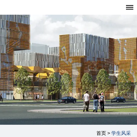
首页
招生报考
职业发展
学生发展
学生活动
学生风采
复旦大学管理学院
|
复旦管院职发中心（CDO）
|
联系我们
首页 >
学生风采