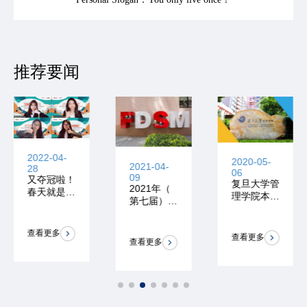
推荐要闻
2022-04-
2020-05-
2021-04-
28
06
09
又夺冠啦！
复旦大学管
2021年（
春天就是开
理学院本科
第七届）全
花的季节！
转专业宣讲
国大学生统
会开始报名
计建模大赛
！
查看更多
报名开始！
查看更多
查看更多