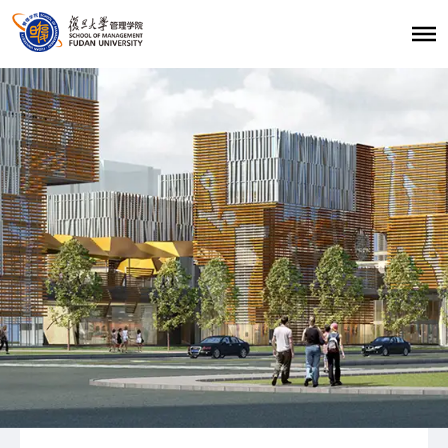
首页
招生报考
职业发展
学生发展
学生活动
学生风采
复旦大学管理学院
|
复旦管院职发中心（CDO）
|
联系我们