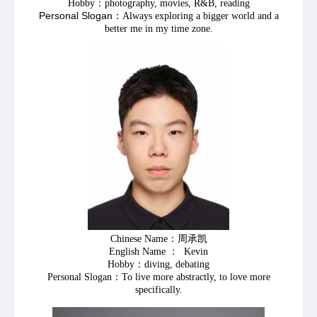
Hobby：photography, movies, R&B, reading
Personal Slogan：
Always exploring a bigger world and a
better me in my time zone.
Chinese Name：周承凯
English Name ： Kevin
Hobby：diving, debating
Personal Slogan：To live more abstractly, to love more
specifically.