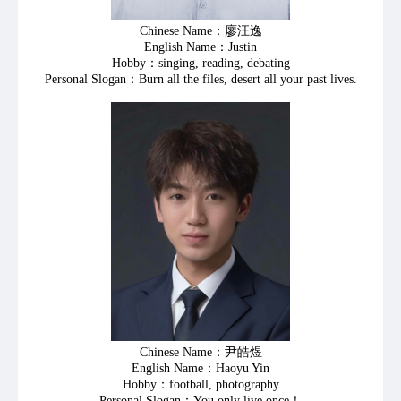
Chinese Name：廖汪逸
English Name：Justin
Hobby：singing, reading, debating
Personal Slogan：Burn all the files, desert all your past lives.
Chinese Name：尹皓煜
English Name：Haoyu Yin
Hobby：football, photography
Personal Slogan：You only live once！