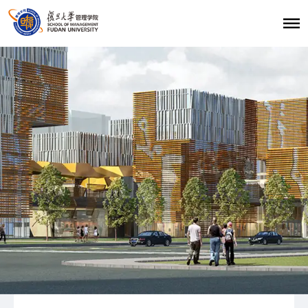
首页
招生报考
职业发展
学生发展
学生活动
学生风采
复旦大学管理学院
|
复旦管院职发中心（CDO）
|
联系我们