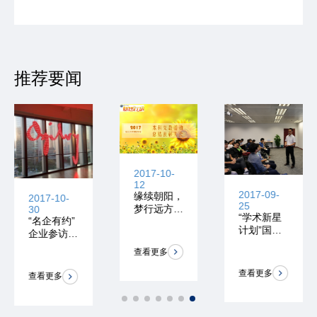
推荐要闻
2017-10-
12
2017-09-
缘续朝阳，
2017-10-
25
梦行远方|2
30
“学术新星
“名企有约”
017支教总
计划”国金
企业参访之
结大会
证券参访
学术新星计
查看更多
划专场——
奥美参访活
查看更多
查看更多
动圆满举办