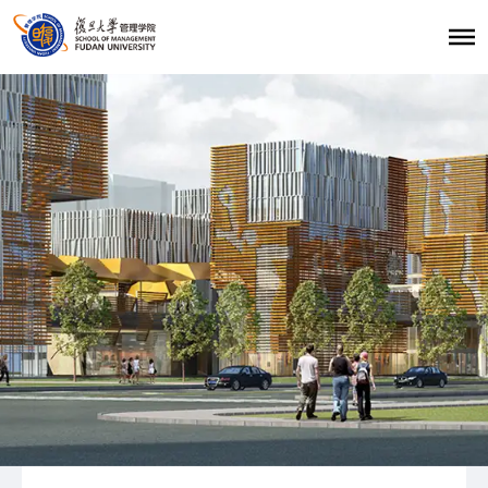
首页
招生报考
职业发展
学生发展
学生活动
学生风采
复旦大学管理学院
|
复旦管院职发中心（CDO）
|
联系我们