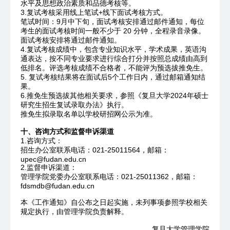
水平及思想政治素质和品德考核等。
3.复试考核采用线上笔试+线下面试考核方式。
笔试时间：9月中下旬，面试考核安排通过邮件通知，每位
考生的面试考核时间一般不少于 20 分钟，全程录音录像。
面试考核安排将通过邮件通知。
4.复试考核成绩中，包含专业知识水平，学术成果，英语沟
通表达，按不同专业要求进行综合打分并按照总成绩由高到
低排名。评选考核成绩不合格者，不能评为预选拔推免生。
5. 复试考核结果将在面试后5个工作日内，通过邮箱通知结
果。
6.推免生预选拔其他相关要求，参照《复旦大学2024年硕士
研究生招生复试录取办法》执行。
推免生拟录取名单以学校研招网公示为准。
十、咨询方式和监督申诉渠道
1.咨询方式：
招生办公室联系电话：021-25011564，邮箱：
upec@fudan.edu.cn
2.监督申诉渠道：
管理学院党委办公室联系电话：021-25011362，邮箱：
fdsmdb@fudan.edu.cn
本《工作通知》自公布之日起实施，未列事项参照学校相关
规定执行，由管理学院负责解释。
复旦大学管理学院