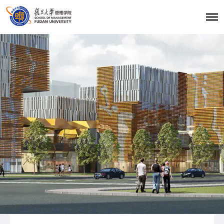
首页
招生报考
职业发展
学生发展
学生活动
学生风采
复旦大学管理学院
|
复旦管院职发中心（CDO）
|
联系我们