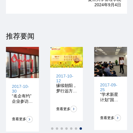
2024年9月4日
推荐要闻
2017-10-
12
2017-09-
缘续朝阳，
2017-10-
25
梦行远方|2
30
“学术新星
“名企有约”
017支教总
计划”国金
企业参访之
结大会
证券参访
学术新星计
查看更多
划专场——
奥美参访活
查看更多
查看更多
动圆满举办