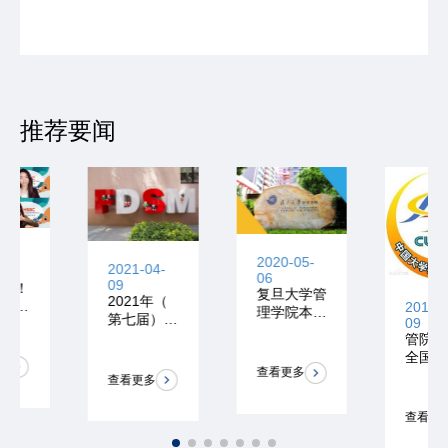
推荐要闻
2025-07-
2022-04-
2025-12-
22
28
02
玩好学好，
又夺冠啦！
复旦管院校
86位高中
春天就是开
园开放日：
生在复旦管
花的季节！
在不确定时
院“青创营”
代寻找发展
嗨翻了
查看更多
查看更多
的确定性
查看更多