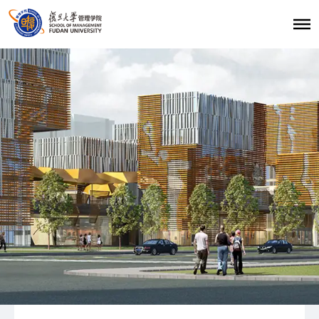
首页
招生报考
职业发展
学生发展
学生活动
学生风采
复旦大学管理学院
|
复旦管院职发中心（CDO）
|
联系我们