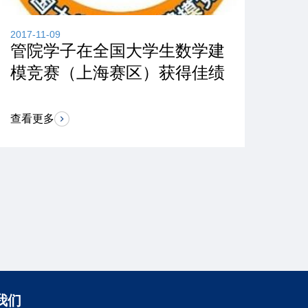
2017-11-09
2017
管院学子在全国大学生数学建
“
模竞赛（上海赛区）获得佳绩
星
圆
查看更多
查看
我们