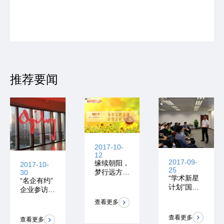
推荐要闻
2017-10-
12
2017-09-
缘续朝阳，
2017-10-
25
梦行远方|2
30
“学术新星
“名企有约”
017支教总
计划”国金
企业参访之
结大会
证券参访
学术新星计
查看更多
划专场——
奥美参访活
查看更多
查看更多