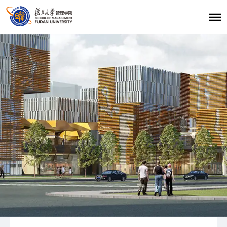
首页
招生报考
职业发展
学生发展
学生活动
学生风采
复旦大学管理学院
|
复旦管院职发中心（CDO）
|
联系我们