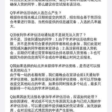
确保入营的同学，那么建议你尝试报名该活动。
Q学术评估活动的人选怎么产生？
根据你在报名截止日期前提交的简历，招生组会基于简历综
合考量进行筛选。当然你提供的信息越完备，入选的几率越
大。
Q没收到学术评估活动通知是不是就无法入营了？
并不是。没收到通知的同学：1.由于学术评估活动席位有
限，并不是所有符合要求的同学都有机会参加，我们欢迎对
管院感兴趣的同学都前来宣讲会；2.虽没获得直接入营机
会，后期仍可通过背景审核综合排名获得入营资格；3.也可
能因为你的信息填写不全或在申请截止时间之后报名。
Q我如果选择的站点并未获得学术评估资格，是否还可以报
名其他站点？
由于每一站的名额有限，我们最晚会在宣讲会前1天通知学
术评估资格。如果你在该站未获得评估资格，你可以尽快修
改提交其他站点的申请。如果你同时报名多个站点，最多只
能获得一个站点的学术评估机会。
Q如果因故无法报名/参加学术评估活动，应该如何处理？
如你因课程、考试或不可抗力等原因无法参与已经入围的学
术评估活动，可以通过邮件提供确实的凭证请假，如无故缺
席，会对后续正式博思营的申请产生影响。