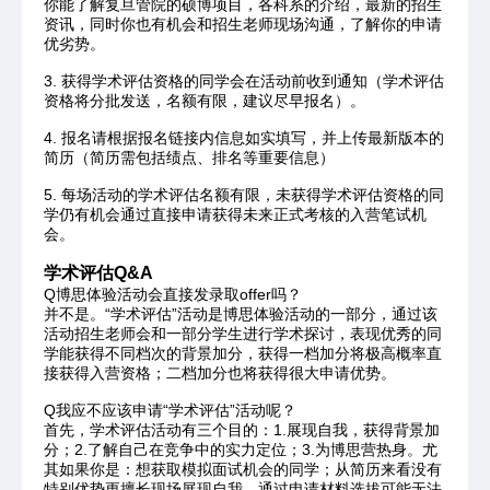
你能了解复旦管院的硕博项目，各科系的介绍，最新的招生
资讯，同时你也有机会和招生老师现场沟通，了解你的申请
优劣势。
3. 获得学术评估资格的同学会在活动前收到通知（学术评估
资格将分批发送，名额有限，建议尽早报名）。
4. 报名请根据报名链接内信息如实填写，并上传最新版本的
简历（简历需包括绩点、排名等重要信息）
5. 每场活动的学术评估名额有限，未获得学术评估资格的同
学仍有机会通过直接申请获得未来正式考核的入营笔试机
会。
学术评估Q&A
Q博思体验活动会直接发录取offer吗？
并不是。“学术评估”活动是博思体验活动的一部分，通过该
活动招生老师会和一部分学生进行学术探讨，表现优秀的同
学能获得不同档次的背景加分，获得一档加分将极高概率直
接获得入营资格；二档加分也将获得很大申请优势。
Q我应不应该申请“学术评估”活动呢？
首先，学术评估活动有三个目的：1.展现自我，获得背景加
分；2.了解自己在竞争中的实力定位；3.为博思营热身。尤
其如果你是：想获取模拟面试机会的同学；从简历来看没有
特别优势更擅长现场展现自我、通过申请材料选拔可能无法