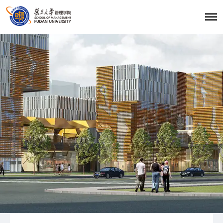
首页
招生报考
职业发展
学生发展
学生活动
学生风采
复旦大学管理学院
|
复旦管院职发中心（CDO）
|
联系我们