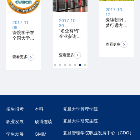
2017-10-
12
缘续朝阳，
2017-10-
2017-11-
梦行远方|2
30
09
“名企有约”
017支教总
管院学子在
企业参访之
结大会
全国大学生
学术新星计
数学建模竞
查看更多
划专场——
赛（上海赛
奥美参访活
区）获得佳
查看更多
查看更多
动圆满举办
绩
招生报考
本科
复旦大学管理学院
复旦大学研究生院
职业发展
硕博连读
复旦管理学院职业发展中心（CDO）
学生发展
GMiM