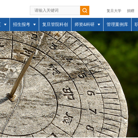
复旦大学
捐赠
页
招生报考
复旦管院科创
师资&科研
管理案例库