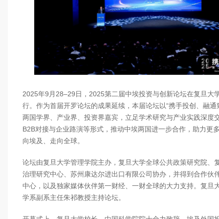
2025年9月28–29日，2025第二届中埃投资与创新论坛在复旦
行。作为首届开罗论坛的成果延续，本届论坛以“携手投创、融通
两国学界、产业界、投资界嘉宾，立足学术研究与产业实践深度
B2B对接与企业路演等形式，推动中埃两国进一步合作，助力更
向埃及、走向全球。
论坛由复旦大学管理学院主办，复旦大学全球公共政策研究院、
治理研究中心、苏州康达尔进出口有限公司协办，并得到合作伙
中心，以及独家媒体伙伴第一财经、一财全球的大力支持。复旦
学系副系主任朱祁教授主持论坛。