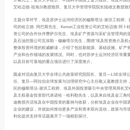
开幕式上，复旦大学校长、中国科学院院士金力致辞。
埃及外国
艾哈迈德·祖海尔教授致辞。
复旦大学管理学院院长陆雄文教授致
主题分享环节，埃及苏伊士运河经济区的穆斯塔法·谢洪工程师、
司的哈立德· 阿巴斯先生、Kemet工业投资公司的艾哈迈德·阿卜杜
资公司的合作伙伴费萨尔先生、埃及矿产资源与采矿业管理局的亚
及石油控股公司瓦埃勒・穆赫塔尔先生，围绕“埃及投资推介及机
整体投资环境的权威解读，介绍了包括新能源、基础设施、矿产
产业和合作领域的发展情况。同时，也对苏伊士运河经济区等重
以及目前可落地的重点项目进行了深度推介。
圆桌对话由复旦大学全球公共政策研究院院长、复旦—LSE全球
任、复旦—阿拉伯全球发展与治理研究中心主任敬乂嘉教授主持
区的穆斯塔法·谢洪工程师、埃及外国投资吸引中央管理局局长艾
及主权基金投资部代表诺哈・哈利勒先生，以及来自埃及金三角
迪教授共话埃及在中国投资的案例与收获，分析埃及企业在中国
企业的建议，并就如何推动更多产业和资本双向流动，政策与市
利化提供支持等话题展开了一场精彩探讨。