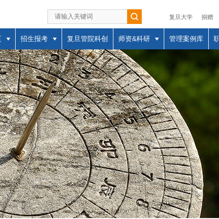
复旦大学
捐赠
页
招生报考
复旦管院科创
师资&科研
管理案例库