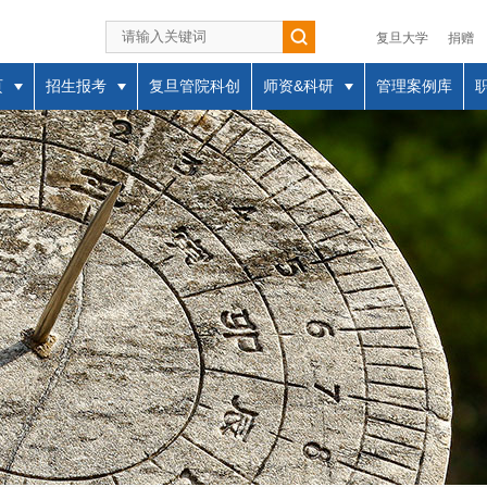
复旦大学
捐赠
页
招生报考
复旦管院科创
师资&科研
管理案例库