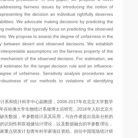
addressing fairness issues by introducing the notion of
representing the decision an individual rightfully deserves
 abilities. We advocate making decisions by predicting the
ting methods that typically focus on predicting the observed
aints. We propose to assess the degree of unfairness in the
y between desert and observed decisions. We establish
y interpretable assumptions on the fairness property of the
s mechanism of the observed decision. For estimation, we
 estimator for the target decision rule and an influence-
egree of unfairness. Sensitivity analysis procedures are
obustness of our methods to violations of identifying
系和统计科学中心副教授，2008-2017年在北京大学数学
18年在哈佛大学生物统计系做博士后研究，2018年入职北京大
缺失数据，半参数统计及其应用，与合作者提出混杂分析的
的识别性和双稳健估计理论，以及数据融合的半参数理论，
家重点研发计划青年科学家项目资助。担任中国现场统计研