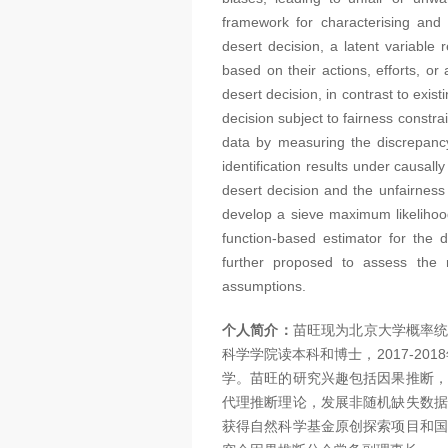
framework for characterising and 
desert decision, a latent variable 
based on their actions, efforts, or
desert decision, in contrast to exis
decision subject to fairness constr
data by measuring the discrepanc
identification results under causall
desert decision and the unfairnes
develop a sieve maximum likelihood
function-based estimator for the d
further proposed to assess the r
assumptions.
个人简介：
苗旺现为北京大学概率统计
科学学院读本科和博士，2017-20
学。苗旺的研究兴趣包括因果推断，
代理推断理论，发展非随机缺失数据
获得自然科学基金原创探索项目和国