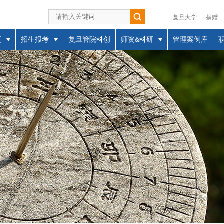
复旦大学
捐赠
页
招生报考
复旦管院科创
师资&科研
管理案例库