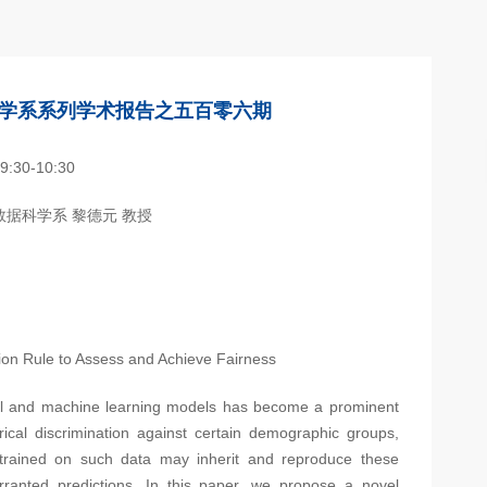
学系系列学术报告之五百零六期
30-10:30
数据科学系 黎德元 教授
ion Rule to Assess and Achieve Fairness
cal and machine learning models has become a prominent
cal discrimination against certain demographic groups,
trained on such data may inherit and reproduce these
rranted predictions. In this paper, we propose a novel