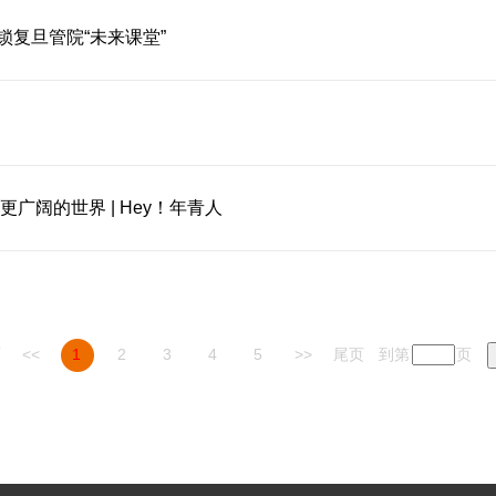
锁复旦管院“未来课堂”
广阔的世界 | Hey！年青人
页
<<
1
2
3
4
5
>>
尾页
到第
页