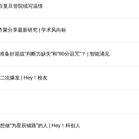
”在复旦管院续写温情
齐聚分享最新研究 | 学术风向标
备好迎战“判断力缺失”和“80分诅咒”？ | 智能涌见
爆发 | Hey！校友
“为星辰铺路”的人 | Hey！科创人