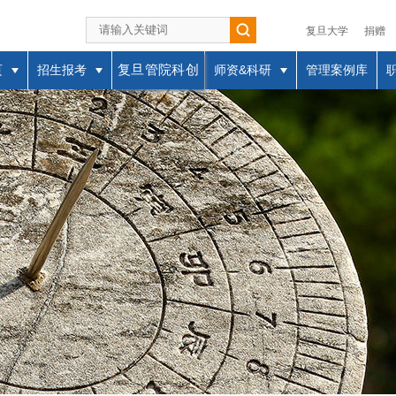
复旦大学
捐赠
复旦管院科创
页
招生报考
师资&科研
管理案例库