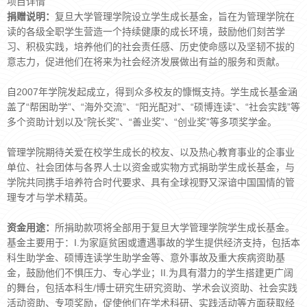
项目详情
捐赠说明：
复旦大学管理学院设立学生成长基金，旨在为管理学院在
读的各级全职学生营造一个持续健康的成长环境，鼓励他们刻苦学
习、积极实践，培养他们的社会责任感、历史使命感以及坚韧不拔的
意志力，促进他们在将来为社会经济发展做出有益的服务和贡献。
自2007年学院发起成立，得到众多校友的慷慨支持。学生成长基金涵
盖了“帮困助学”、“海外交流”、“阳光配对”、“硕博连读”、“社会实践”等
多个资助计划以及“院长奖”、“善业奖”、“创业奖”等多项奖学金。
管理学院期待关爱在校学生成长的校友、以及热心教育事业的企事业
单位、社会团体与各界人士以资金或实物方式捐助学生成长基金，与
学院共同携手培养符合时代要求、具有全球视野又深谙中国国情的管
理专才与学术精英。
资金用途：
所捐助款项将全部用于复旦大学管理学院学生成长基金。
基金主要用于：I.为家庭贫困或遭遇事故的学生提供经济支持，包括本
科生助学金、硕博连读学生助学金等、意外事故及重大疾病资助基
金，鼓励他们不惧压力、专心学业；II.为具有潜力的学生搭建更广阔
的舞台，包括本科生/博士研究生研究资助、学术会议资助、社会实践
活动资助、专项奖励，促使他们在学术科研、实践活动等方面获取经