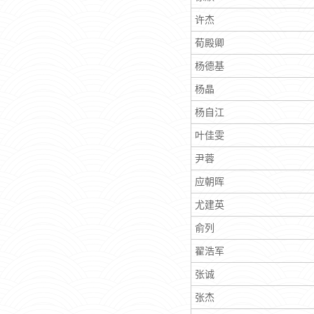
许杰
荀殿卿
杨德基
杨晶
杨自江
叶佳雯
尹蓉
应朝晖
尤建英
俞列
翟浩军
张诚
张杰