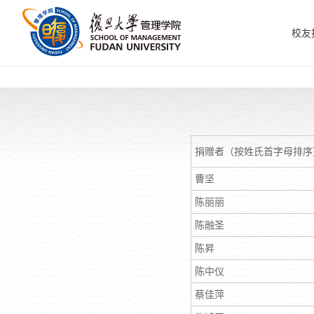
校友
捐赠者（按姓氏首字母排序
曹坚
陈丽丽
陈融圣
陈昇
陈中仪
蔡佳萍