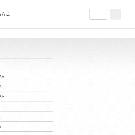
系方式
目
BA
A
BA
人
师