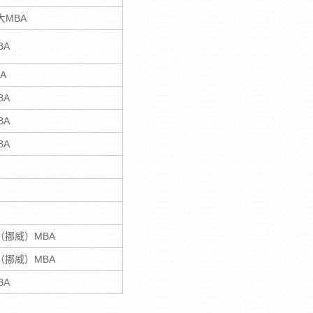
大MBA
BA
A
BA
BA
BA
I（挪威）MBA
I（挪威）MBA
BA