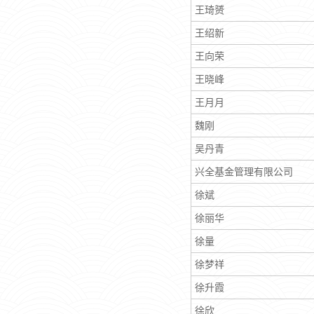
王琦赟
王绍新
王向荣
王晓峰
王月月
魏刚
吴丹青
兴全基金管理有限公司
徐斌
徐丽华
徐量
徐梦祥
徐升霞
徐欣