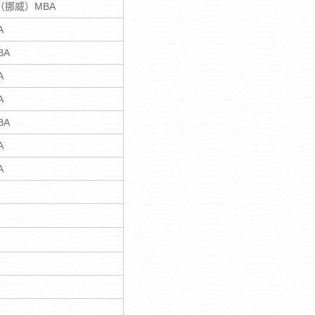
I（挪威）MBA
A
BA
A
A
BA
A
A