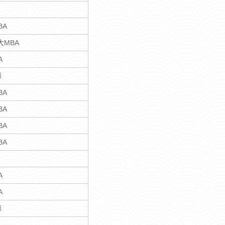
BA
大MBA
A
师
BA
BA
BA
BA
A
A
师