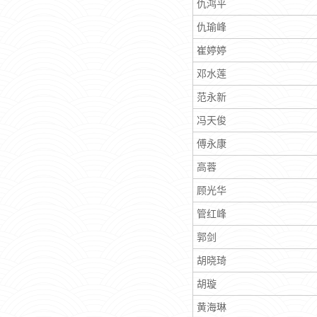
仇鸿平
仇瑜峰
崔婷婷
邓水莲
范永新
冯天俊
傅永康
高蓉
顾光华
管红峰
郭剑
胡晓琦
胡璇
黄海琳