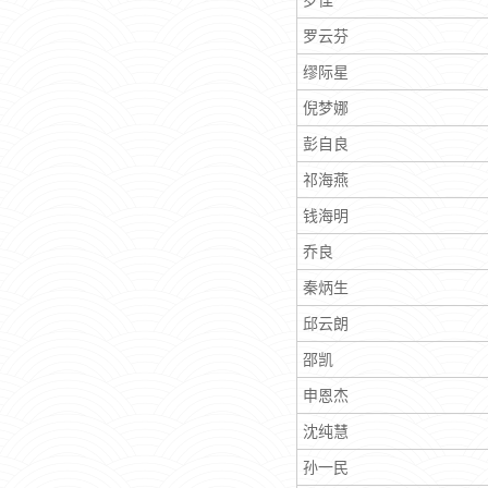
罗佳
罗云芬
缪际星
倪梦娜
彭自良
祁海燕
钱海明
乔良
秦炳生
邱云朗
邵凯
申恩杰
沈纯慧
孙一民