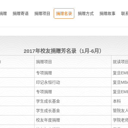
捐赠
捐赠寄语
捐赠项目
捐赠名录
捐赠方式
捐赠故事
联
2017年校友捐赠芳名录（1月-6月）
）
捐赠项目
就读项
专项捐赠
复旦EM
印记永恒行动
复旦MB
专项捐赠
复旦EM
学生成长基金
本科
学生成长基金
管院友
校友年度捐赠
学院老