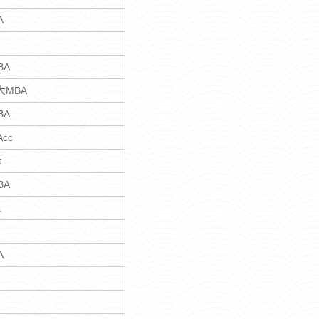
A
BA
大MBA
BA
cc
师
BA
人
A