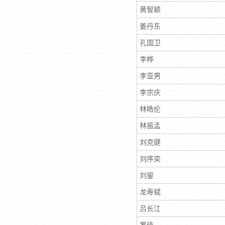
黄智颖
姜丹东
孔国卫
李桦
李亚男
李宗庆
林皓伦
林振孟
刘克健
刘序奕
刘鋆
龙寿斌
吕长江