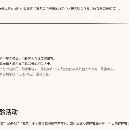
申请人将在邮件中收到正式报名表的链接地址和个人报名账号信息（非官网登录账号）。
的中英文模板，由推荐人在线完成填写。
解申请人学术或工作背景的相关人士。
本行业或部门中熟悉申请人工作经历和个人成就的同事或其他人士作为一号推荐人。
系参加学校“见道·观己”活动事宜。
验活动
见道”圆桌会和“观己”个人商业基因测评两部分，其中圆桌交流环节30分钟，个人测评环节