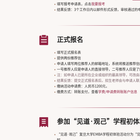
填写报考申请表，点击
我要报考
结果反馈：3个工作日内以邮件形式反馈，审核通过的
正式报名
填写正式报名表
提供两份推荐信
申请人填写两位推荐人的邮箱地址，系统将推送推荐信
一号推荐人应是申请人的直接领导，二号推荐人应是了
注：如申请人已是所在企业或组织的最高领导，可改由
结果反馈：提交正式报名表后，招生老师会与申请人联
缴纳活动申请费：人民币1200元，
缴费方式：转账支付，查看
学费/申请费转账账户信息
参加“见道·观己”学程初体
“见道·观己”复旦大学EMBA学程初体验活动分为“
时。