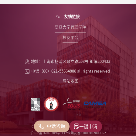
友情链接
复旦大学管理学院
校友平台
地址：上海市杨浦区政立路558号 邮编200433
电话（86）021-55664888 all rights reserved
网站地图
电话咨询
一键申请
Copyright2024©复旦大学管理学院
【隐私条款】
沪ICP备16018209号-1 沪公网安备31009102000052