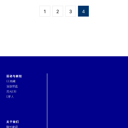
1
2
3
4
活动与新知
EE新闻
活动报名
流光E彩
E家人
关于我们
院长寄语