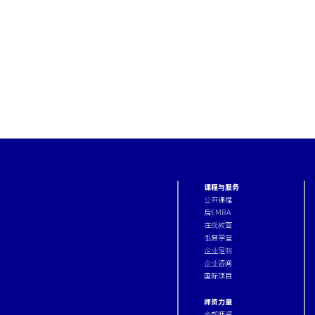
课程与服务
公开课程
后EMBA
在线教育
泓复学堂
企业定制
企业咨询
国际项目
师资力量
全部师资