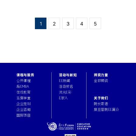
1
2
3
4
5
课程与服务
活动与新知
师资力量
公开课程
EE新闻
全部师资
后EMBA
活动报名
在线教育
流光E彩
关于我们
泓复学堂
E家人
院长寄语
企业定制
复旦管院EE简介
企业咨询
国际项目