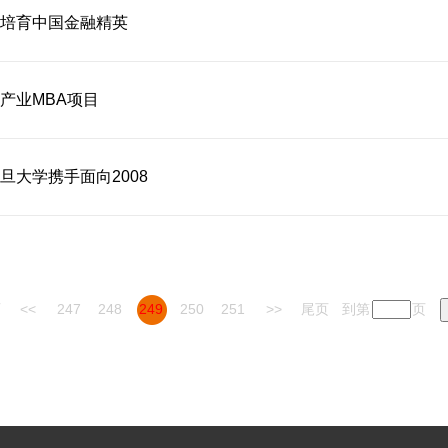
培育中国金融精英
产业MBA项目
大学携手面向2008
页
<<
247
248
249
250
251
>>
尾页
到第
页