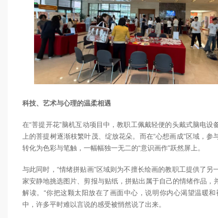
科技、艺术与心理的温柔相遇
在“菩提开花”脑机互动项目中，教职工佩戴轻便的头戴式脑电设
上的菩提树逐渐枝繁叶茂、绽放花朵。而在“心想画成”区域，参
转化为色彩与笔触，一幅幅独一无二的“意识画作”跃然屏上。
与此同时，“情绪拼贴画”区域则为不擅长绘画的教职工提供了另
家安静地挑选图片、剪报与贴纸，拼贴出属于自己的情绪作品，
解读。“你把这颗太阳放在了画面中心，说明你内心渴望温暖和
中，许多平时难以言说的感受被悄然说了出来。