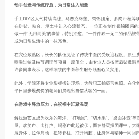
动手创造与传统疗愈，为日常注入能量
手工DIY区人气持续高涨。马赛克杯垫、蜀锦团扇、多肉种植等
在拼贴、粘合、培土中进入心流状态。一位正在制作蜀锦团扇的
做一件‘无用而美’的事情，特别治愈。”一件件独一无二的作品被
成为日常生活中的一抹亮色。
在穴位敷贴区，长长的队伍见证了传统中医的受欢迎程度。原生
咽喉过敏及结节调理等项目一应俱全，由专业人员按摩后贴敷温
许多同事表示，这样细致的中医养生服务既贴心又实用。
此外，学院还将专业影棚搬进现场，为教职工拍摄形象照。在化
平日里步履匆匆的老师们展现出自信从容的一面。
在游戏中释放压力，在祝福中汇聚温暖
解压游艺区成为欢乐的海洋。“打地鼠”、“切水果”、“桌面冰壶”
量。欢笑声、击打声、喝彩声此起彼伏，而在舒缓操团课中，大
展身体，拉伸肩颈、扭转脊柱、打开胸腔，让身体与精神一同回