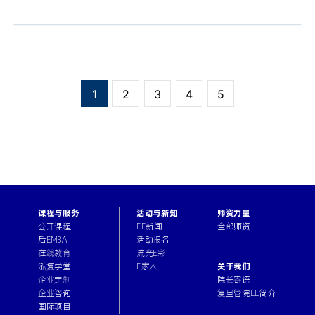
1
2
3
4
5
课程与服务
活动与新知
师资力量
公开课程
EE新闻
全部师资
后EMBA
活动报名
在线教育
流光E彩
关于我们
泓复学堂
E家人
院长寄语
企业定制
复旦管院EE简介
企业咨询
国际项目