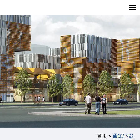
首页
招生报考
职业发展
学生发展
学生活动
学生风采
复旦大学管理学院
|
复旦管院职发中心（CDO）
|
联系我们
首页 >
通知/下载