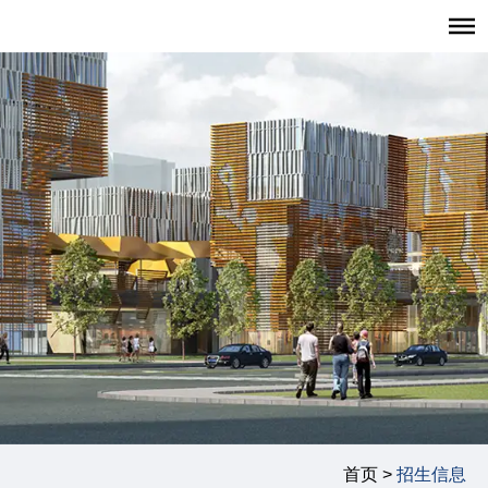
首页
招生报考
职业发展
学生发展
学生活动
学生风采
复旦大学管理学院
|
复旦管院职发中心（CDO）
|
联系我们
首页 >
招生信息