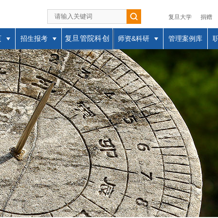
复旦大学
捐赠
复旦管院科创
页
招生报考
师资&科研
管理案例库