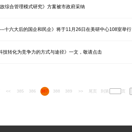
故综合管理模式研究》方案被市政府采纳
--十六大后的国企和民企》将于11月26日在美研中心108室举行
《科技转化为竞争力的方式与途径》一文，敬请点击
页
<<
385
386
387
388
389
>>
尾页
到第
页