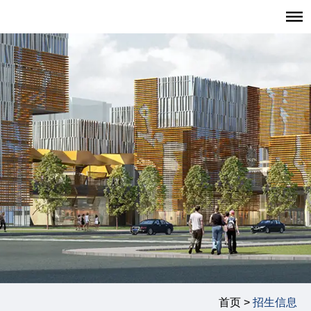
首页
招生报考
职业发展
学生发展
学生活动
学生风采
复旦大学管理学院
|
复旦管院职发中心（CDO）
|
联系我们
首页 >
招生信息