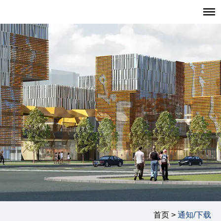
首页
招生报考
职业发展
学生发展
学生活动
学生风采
复旦大学管理学院
|
复旦管院职发中心（CDO）
|
联系我们
首页 >
通知/下载