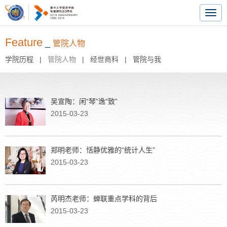
Togg
navig
Feature
_
管院人物
学院历程
|
管院人物
|
经世商科
|
管院与我
吴宣陶：闲“琴”逸“致”
2015-03-23
郑明老师：恬静优雅的“统计人生”
2015-03-23
芮明杰老师：蝉联重点学科的背后
2015-03-23